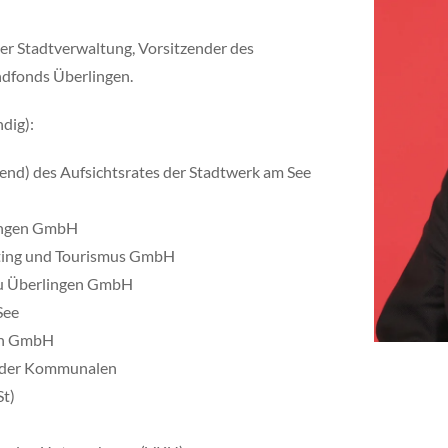
der Stadtverwaltung, Vorsitzender des
ndfonds Überlingen.
dig):
erend) des Aufsichtsrates der Stadtwerk am See
lingen GmbH
eting und Tourismus GmbH
au Überlingen GmbH
See
gen GmbH
“ der Kommunalen
t)