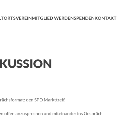
LT
ORTSVEREIN
MITGLIED WERDEN
SPENDEN
KONTAKT
SKUSSION
prächsformat: den SPD Markttreff.
men offen anzusprechen und miteinander ins Gespräch